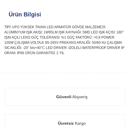
Ürün Bilgisi
TİPİ: UFO YÜKSEK TAVAN LED ARMATÜR GÖVDE MALZEMESİ:
ALÜMİNYUM IŞIK AKIŞI: 1W95LM IŞIK KAYNAĞI: SMD LED IŞIK AÇISI: 180°
IŞIN AÇILI LENS GÜÇ TOLERANSI: %1 GÜÇ FAKTÖRÜ: >0,9 POWER:
100W ÇALIŞMA VOLTAJI: 85-265V FREKANS ARALIĞI: 50/60 Hz ÇALIŞMA
SICAKLIĞI: -20° bis+40°C LED DRIVER: İZOLELİ WATERPROOF DRIVER IP
ORANI: IP66 ÜRÜN GARANTİSİ: 2 YIL
Güvenli
Alışveriş
Ücretsiz
Kargo