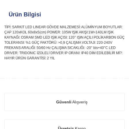
Ürün Bilgisi
TİPİ: SARKIT LED LINEAR GÖVDE MALZEMESİ: ALÜMİNYUM BOYUTLAR:
ÇAP 120xKOL 60x8x5(cm) POWER: 105W IŞIK AKIŞI:1W=140LM IŞIK
KAYNAĞI: OSRAM SMD LED IŞIK AÇISI: 120° IŞIN AÇILI POLİKARBON GÜÇ
TOLERANSI: %1 GÜÇ FAKTÖRÜ: >0,9 ÇALIŞMA VOLTAJI: 220-240V
FREKANS ARALIĞI: 50/60 Hz ÇALIŞMA SICAKLIĞI: -20° bis+40°C LED
DRIVER: TRIDONIC İZOLELİ DRIVER IP ORANI: IP40 DİM EDİLEBİLİR Mİ?:
HAYIR ÜRÜN GARANTİSİ: 2 YIL
Güvenli
Alışveriş
Ücretsiz
Kargo