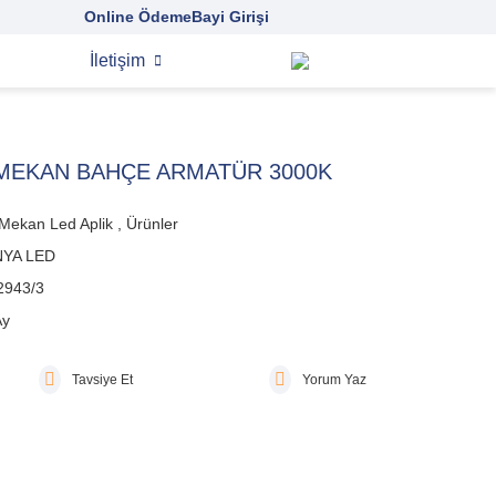
Online Ödeme
Bayi Girişi
İletişim
 MEKAN BAHÇE ARMATÜR 3000K
 Mekan Led Aplik
,
Ürünler
YA LED
2943/3
Ay
Tavsiye Et
Yorum Yaz