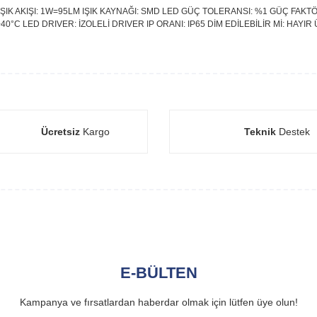
 IŞIK AKIŞI: 1W=95LM IŞIK KAYNAĞI: SMD LED GÜÇ TOLERANSI: %1 GÜÇ FAKTÖ
+40°C LED DRIVER: İZOLELİ DRIVER IP ORANI: IP65 DİM EDİLEBİLİR Mİ: HAYIR
Ücretsiz
Kargo
Teknik
Destek
E-BÜLTEN
Kampanya ve fırsatlardan haberdar olmak için lütfen üye olun!