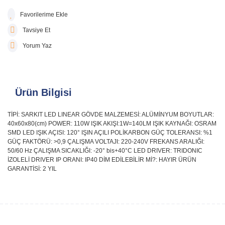
Tavsiye Et
Yorum Yaz
Ürün Bilgisi
TİPİ: SARKIT LED LINEAR GÖVDE MALZEMESİ: ALÜMİNYUM BOYUTLAR:
40x60x80(cm) POWER: 110W IŞIK AKIŞI:1W=140LM IŞIK KAYNAĞI: OSRAM
SMD LED IŞIK AÇISI: 120° IŞIN AÇILI POLİKARBON GÜÇ TOLERANSI: %1
GÜÇ FAKTÖRÜ: >0,9 ÇALIŞMA VOLTAJI: 220-240V FREKANS ARALIĞI:
50/60 Hz ÇALIŞMA SICAKLIĞI: -20° bis+40°C LED DRIVER: TRIDONIC
İZOLELİ DRIVER IP ORANI: IP40 DİM EDİLEBİLİR Mİ?: HAYIR ÜRÜN
GARANTİSİ: 2 YIL