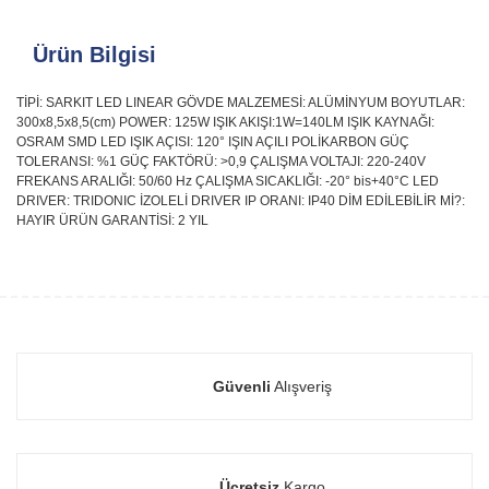
Ürün Bilgisi
TİPİ: SARKIT LED LINEAR GÖVDE MALZEMESİ: ALÜMİNYUM BOYUTLAR:
300x8,5x8,5(cm) POWER: 125W IŞIK AKIŞI:1W=140LM IŞIK KAYNAĞI:
OSRAM SMD LED IŞIK AÇISI: 120° IŞIN AÇILI POLİKARBON GÜÇ
TOLERANSI: %1 GÜÇ FAKTÖRÜ: >0,9 ÇALIŞMA VOLTAJI: 220-240V
FREKANS ARALIĞI: 50/60 Hz ÇALIŞMA SICAKLIĞI: -20° bis+40°C LED
DRIVER: TRIDONIC İZOLELİ DRIVER IP ORANI: IP40 DİM EDİLEBİLİR Mİ?:
HAYIR ÜRÜN GARANTİSİ: 2 YIL
Güvenli
Alışveriş
Ücretsiz
Kargo