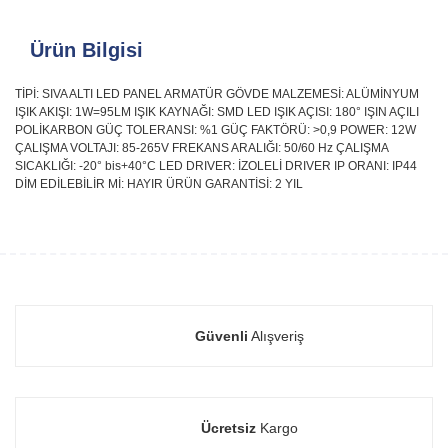
Ürün Bilgisi
TİPİ: SIVA ALTI LED PANEL ARMATÜR GÖVDE MALZEMESİ: ALÜMİNYUM
IŞIK AKIŞI: 1W=95LM IŞIK KAYNAĞI: SMD LED IŞIK AÇISI: 180° IŞIN AÇILI
POLİKARBON GÜÇ TOLERANSI: %1 GÜÇ FAKTÖRÜ: >0,9 POWER: 12W
ÇALIŞMA VOLTAJI: 85-265V FREKANS ARALIĞI: 50/60 Hz ÇALIŞMA
SICAKLIĞI: -20° bis+40°C LED DRIVER: İZOLELİ DRIVER IP ORANI: IP44
DİM EDİLEBİLİR Mİ: HAYIR ÜRÜN GARANTİSİ: 2 YIL
Güvenli
Alışveriş
Ücretsiz
Kargo