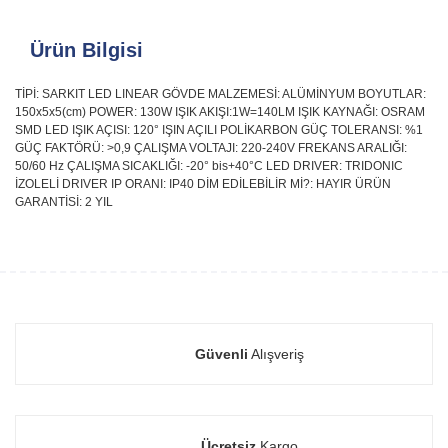
Ürün Bilgisi
TİPİ: SARKIT LED LINEAR GÖVDE MALZEMESİ: ALÜMİNYUM BOYUTLAR:
150x5x5(cm) POWER: 130W IŞIK AKIŞI:1W=140LM IŞIK KAYNAĞI: OSRAM
SMD LED IŞIK AÇISI: 120° IŞIN AÇILI POLİKARBON GÜÇ TOLERANSI: %1
GÜÇ FAKTÖRÜ: >0,9 ÇALIŞMA VOLTAJI: 220-240V FREKANS ARALIĞI:
50/60 Hz ÇALIŞMA SICAKLIĞI: -20° bis+40°C LED DRIVER: TRIDONIC
İZOLELİ DRIVER IP ORANI: IP40 DİM EDİLEBİLİR Mİ?: HAYIR ÜRÜN
GARANTİSİ: 2 YIL
Güvenli
Alışveriş
Ücretsiz
Kargo