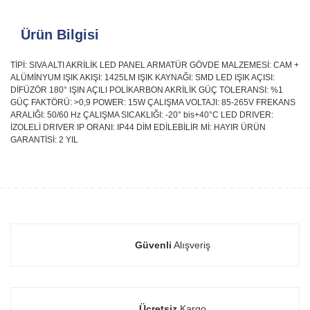
Ürün Bilgisi
TİPİ: SIVA ALTI AKRİLİK LED PANEL ARMATÜR GÖVDE MALZEMESİ: CAM +
ALÜMİNYUM IŞIK AKIŞI: 1425LM IŞIK KAYNAĞI: SMD LED IŞIK AÇISI:
DİFÜZÖR 180° IŞIN AÇILI POLİKARBON AKRİLİK GÜÇ TOLERANSI: %1
GÜÇ FAKTÖRÜ: >0,9 POWER: 15W ÇALIŞMA VOLTAJI: 85-265V FREKANS
ARALIĞI: 50/60 Hz ÇALIŞMA SICAKLIĞI: -20° bis+40°C LED DRIVER:
İZOLELİ DRIVER IP ORANI: IP44 DİM EDİLEBİLİR Mİ: HAYIR ÜRÜN
GARANTİSİ: 2 YIL
Güvenli
Alışveriş
Ücretsiz
Kargo