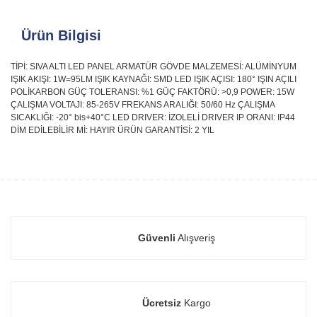
Ürün Bilgisi
TİPİ: SIVA ALTI LED PANEL ARMATÜR GÖVDE MALZEMESİ: ALÜMİNYUM
IŞIK AKIŞI: 1W=95LM IŞIK KAYNAĞI: SMD LED IŞIK AÇISI: 180° IŞIN AÇILI
POLİKARBON GÜÇ TOLERANSI: %1 GÜÇ FAKTÖRÜ: >0,9 POWER: 15W
ÇALIŞMA VOLTAJI: 85-265V FREKANS ARALIĞI: 50/60 Hz ÇALIŞMA
SICAKLIĞI: -20° bis+40°C LED DRIVER: İZOLELİ DRIVER IP ORANI: IP44
DİM EDİLEBİLİR Mİ: HAYIR ÜRÜN GARANTİSİ: 2 YIL
Güvenli
Alışveriş
Ücretsiz
Kargo