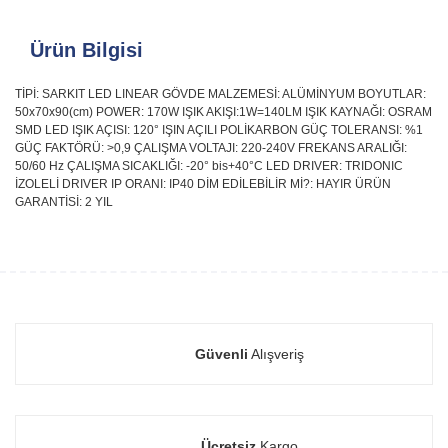
Ürün Bilgisi
TİPİ: SARKIT LED LINEAR GÖVDE MALZEMESİ: ALÜMİNYUM BOYUTLAR:
50x70x90(cm) POWER: 170W IŞIK AKIŞI:1W=140LM IŞIK KAYNAĞI: OSRAM
SMD LED IŞIK AÇISI: 120° IŞIN AÇILI POLİKARBON GÜÇ TOLERANSI: %1
GÜÇ FAKTÖRÜ: >0,9 ÇALIŞMA VOLTAJI: 220-240V FREKANS ARALIĞI:
50/60 Hz ÇALIŞMA SICAKLIĞI: -20° bis+40°C LED DRIVER: TRIDONIC
İZOLELİ DRIVER IP ORANI: IP40 DİM EDİLEBİLİR Mİ?: HAYIR ÜRÜN
GARANTİSİ: 2 YIL
Güvenli
Alışveriş
Ücretsiz
Kargo