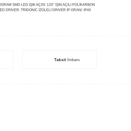
SRAM SMD LED IŞIK AÇISI: 120° IŞIN AÇILI POLİKARBON
ED DRIVER: TRIDONIC İZOLELİ DRIVER IP ORANI: IP40
Taksit
İmkanı