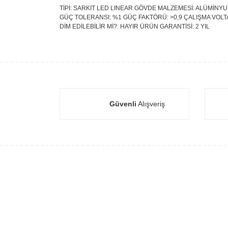
TİPİ: SARKIT LED LINEAR GÖVDE MALZEMESİ: ALÜMİNYUM
GÜÇ TOLERANSI: %1 GÜÇ FAKTÖRÜ: >0,9 ÇALIŞMA VOLTAJI
DİM EDİLEBİLİR Mİ?: HAYIR ÜRÜN GARANTİSİ: 2 YIL
Güvenli
Alışveriş