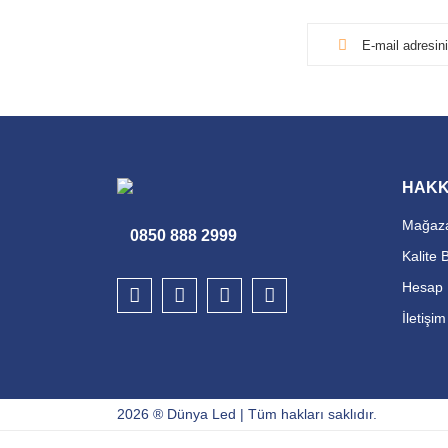
HAKK
Mağaza
0850 888 2999
Kalite 
Hesap 
İletişi
2026 ® Dünya Led | Tüm hakları saklıdır.