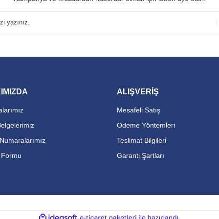
IMIZDA
ALIŞVERİŞ
larımız
Mesafeli Satış
Belgelerimiz
Ödeme Yöntemleri
Numaralarımız
Teslimat Bilgileri
m Formu
Garanti Şartları
ile
ideasoft
e-