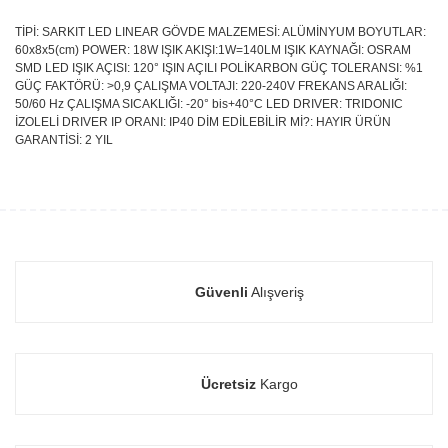
TİPİ: SARKIT LED LINEAR GÖVDE MALZEMESİ: ALÜMİNYUM BOYUTLAR:
60x8x5(cm) POWER: 18W IŞIK AKIŞI:1W=140LM IŞIK KAYNAĞI: OSRAM
SMD LED IŞIK AÇISI: 120° IŞIN AÇILI POLİKARBON GÜÇ TOLERANSI: %1
GÜÇ FAKTÖRÜ: >0,9 ÇALIŞMA VOLTAJI: 220-240V FREKANS ARALIĞI:
50/60 Hz ÇALIŞMA SICAKLIĞI: -20° bis+40°C LED DRIVER: TRIDONIC
İZOLELİ DRIVER IP ORANI: IP40 DİM EDİLEBİLİR Mİ?: HAYIR ÜRÜN
GARANTİSİ: 2 YIL
Güvenli
Alışveriş
Ücretsiz
Kargo