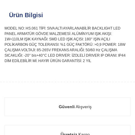
Ürün Bilgisi
MODEL NO: HS.061 TİPİ: SIVA ALTI AYARLANABİLİR BACKLIGHT LED
PANEL ARMATÜR GÖVDE MALZEMESİ: ALÜMİNYUM IŞIK AKIŞI:
1W=110LM IŞIK KAYNAĞI: SMD LED IŞIK AÇISI: 180° IŞIN AÇILI
POLİKARBON GÜÇ TOLERANSI: %1 GÜÇ FAKTÖRÜ: >0,9 POWER: 18W
ÇALIŞMA VOLTAJI: 85-265V FREKANS ARALIĞI: 50/60 Hz ÇALIŞMA
SICAKLIĞI: -20° bis+40°C LED DRIVER: İZOLELİ DRIVER IP ORANI: IP44
DİM EDİLEBİLİR Mİ: HAYIR ÜRÜN GARANTİSİ: 2 YIL
Güvenli
Alışveriş
Ücretsiz
Kargo