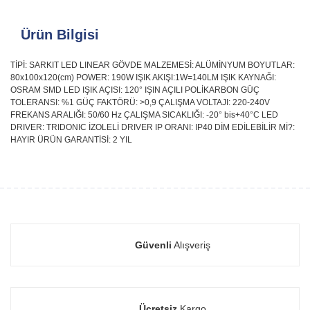
Ürün Bilgisi
TİPİ: SARKIT LED LINEAR GÖVDE MALZEMESİ: ALÜMİNYUM BOYUTLAR:
80x100x120(cm) POWER: 190W IŞIK AKIŞI:1W=140LM IŞIK KAYNAĞI:
OSRAM SMD LED IŞIK AÇISI: 120° IŞIN AÇILI POLİKARBON GÜÇ
TOLERANSI: %1 GÜÇ FAKTÖRÜ: >0,9 ÇALIŞMA VOLTAJI: 220-240V
FREKANS ARALIĞI: 50/60 Hz ÇALIŞMA SICAKLIĞI: -20° bis+40°C LED
DRIVER: TRIDONIC İZOLELİ DRIVER IP ORANI: IP40 DİM EDİLEBİLİR Mİ?:
HAYIR ÜRÜN GARANTİSİ: 2 YIL
Güvenli
Alışveriş
Ücretsiz
Kargo