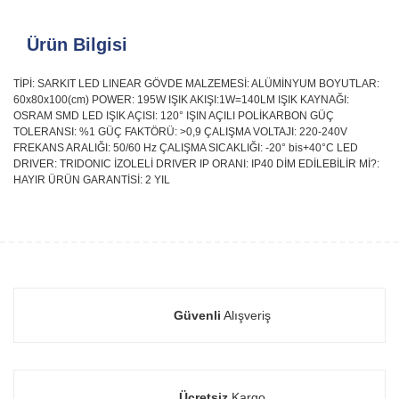
Ürün Bilgisi
TİPİ: SARKIT LED LINEAR GÖVDE MALZEMESİ: ALÜMİNYUM BOYUTLAR:
60x80x100(cm) POWER: 195W IŞIK AKIŞI:1W=140LM IŞIK KAYNAĞI:
OSRAM SMD LED IŞIK AÇISI: 120° IŞIN AÇILI POLİKARBON GÜÇ
TOLERANSI: %1 GÜÇ FAKTÖRÜ: >0,9 ÇALIŞMA VOLTAJI: 220-240V
FREKANS ARALIĞI: 50/60 Hz ÇALIŞMA SICAKLIĞI: -20° bis+40°C LED
DRIVER: TRIDONIC İZOLELİ DRIVER IP ORANI: IP40 DİM EDİLEBİLİR Mİ?:
HAYIR ÜRÜN GARANTİSİ: 2 YIL
Güvenli
Alışveriş
Ücretsiz
Kargo