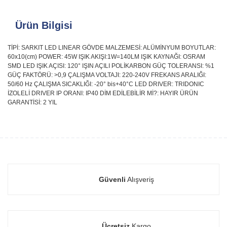
Ürün Bilgisi
TİPİ: SARKIT LED LINEAR GÖVDE MALZEMESİ: ALÜMİNYUM BOYUTLAR:
60x10(cm) POWER: 45W IŞIK AKIŞI:1W=140LM IŞIK KAYNAĞI: OSRAM
SMD LED IŞIK AÇISI: 120° IŞIN AÇILI POLİKARBON GÜÇ TOLERANSI: %1
GÜÇ FAKTÖRÜ: >0,9 ÇALIŞMA VOLTAJI: 220-240V FREKANS ARALIĞI:
50/60 Hz ÇALIŞMA SICAKLIĞI: -20° bis+40°C LED DRIVER: TRIDONIC
İZOLELİ DRIVER IP ORANI: IP40 DİM EDİLEBİLİR Mİ?: HAYIR ÜRÜN
GARANTİSİ: 2 YIL
Güvenli
Alışveriş
Ücretsiz
Kargo