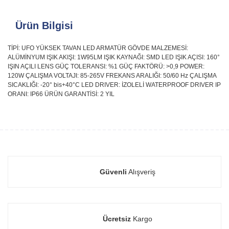
Ürün Bilgisi
TİPİ: UFO YÜKSEK TAVAN LED ARMATÜR GÖVDE MALZEMESİ:
ALÜMİNYUM IŞIK AKIŞI: 1W95LM IŞIK KAYNAĞI: SMD LED IŞIK AÇISI: 160°
IŞIN AÇILI LENS GÜÇ TOLERANSI: %1 GÜÇ FAKTÖRÜ: >0,9 POWER:
120W ÇALIŞMA VOLTAJI: 85-265V FREKANS ARALIĞI: 50/60 Hz ÇALIŞMA
SICAKLIĞI: -20° bis+40°C LED DRIVER: İZOLELİ WATERPROOF DRIVER IP
ORANI: IP66 ÜRÜN GARANTİSİ: 2 YIL
Güvenli
Alışveriş
Ücretsiz
Kargo