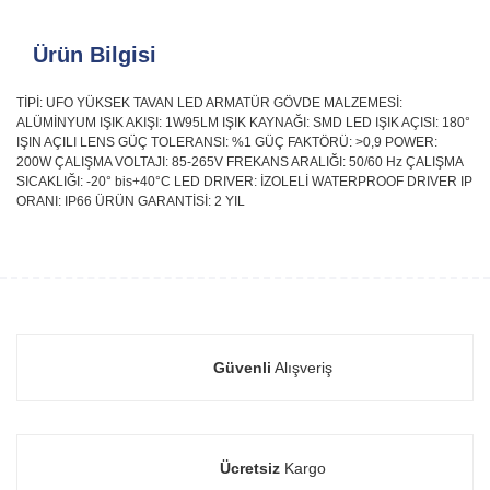
Ürün Bilgisi
TİPİ: UFO YÜKSEK TAVAN LED ARMATÜR GÖVDE MALZEMESİ:
ALÜMİNYUM IŞIK AKIŞI: 1W95LM IŞIK KAYNAĞI: SMD LED IŞIK AÇISI: 180°
IŞIN AÇILI LENS GÜÇ TOLERANSI: %1 GÜÇ FAKTÖRÜ: >0,9 POWER:
200W ÇALIŞMA VOLTAJI: 85-265V FREKANS ARALIĞI: 50/60 Hz ÇALIŞMA
SICAKLIĞI: -20° bis+40°C LED DRIVER: İZOLELİ WATERPROOF DRIVER IP
ORANI: IP66 ÜRÜN GARANTİSİ: 2 YIL
Güvenli
Alışveriş
Ücretsiz
Kargo