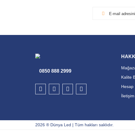
HAKK
Mağaza
0850 888 2999
Kalite 
Hesap 
İletişi
2026 ® Dünya Led | Tüm hakları saklıdır.