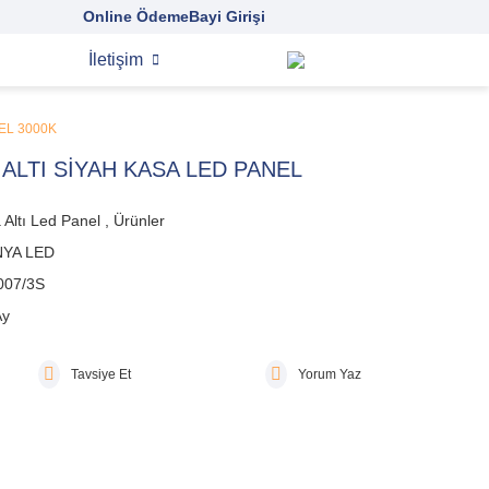
Online Ödeme
Bayi Girişi
İletişim
EL 3000K
 ALTI SİYAH KASA LED PANEL
 Altı Led Panel
,
Ürünler
YA LED
007/3S
Ay
Tavsiye Et
Yorum Yaz