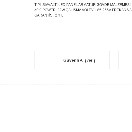
TİPİ: SIVA ALTI LED PANEL ARMATÜR GÖVDE MALZEMESİ: 
>0,9 POWER: 22W ÇALIŞMA VOLTAJI: 85-265V FREKANS ARA
GARANTİSİ: 2 YIL
Güvenli
Alışveriş