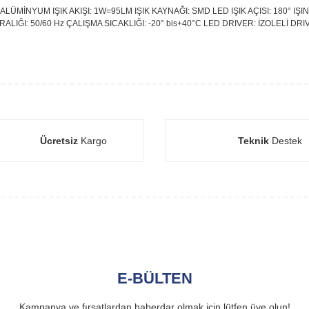
ALÜMİNYUM IŞIK AKIŞI: 1W=95LM IŞIK KAYNAĞI: SMD LED IŞIK AÇISI: 180° 
LIĞI: 50/60 Hz ÇALIŞMA SICAKLIĞI: -20° bis+40°C LED DRIVER: İZOLELİ DRIV
Ücretsiz
Kargo
Teknik
Destek
E-BÜLTEN
Kampanya ve fırsatlardan haberdar olmak için lütfen üye olun!