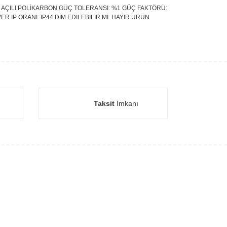
IŞIN AÇILI POLİKARBON GÜÇ TOLERANSI: %1 GÜÇ FAKTÖRÜ:
ER IP ORANI: IP44 DİM EDİLEBİLİR Mİ: HAYIR ÜRÜN
Taksit
İmkanı