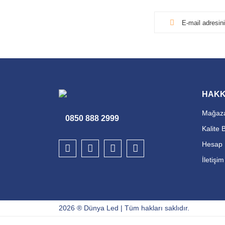
HAKK
Mağaza
0850 888 2999
Kalite 
Hesap 
İletişi
2026 ® Dünya Led | Tüm hakları saklıdır.