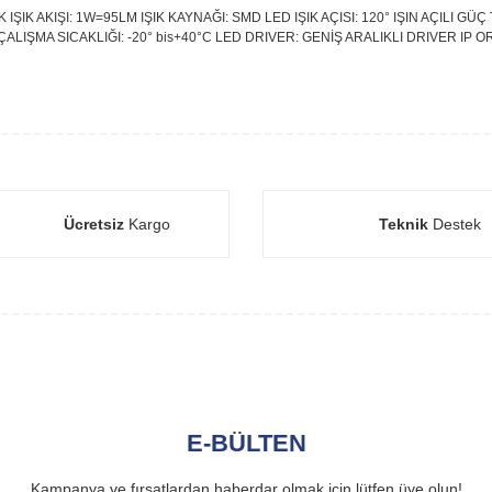
IŞIK AKIŞI: 1W=95LM IŞIK KAYNAĞI: SMD LED IŞIK AÇISI: 120° IŞIN AÇILI 
ÇALIŞMA SICAKLIĞI: -20° bis+40°C LED DRIVER: GENİŞ ARALIKLI DRIVER IP OR
Ücretsiz
Kargo
Teknik
Destek
E-BÜLTEN
Kampanya ve fırsatlardan haberdar olmak için lütfen üye olun!