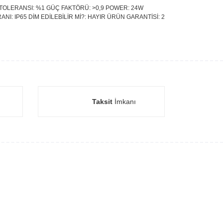
GÜÇ TOLERANSI: %1 GÜÇ FAKTÖRÜ: >0,9 POWER: 24W
ANI: IP65 DİM EDİLEBİLİR Mİ?: HAYIR ÜRÜN GARANTİSİ: 2
Taksit
İmkanı