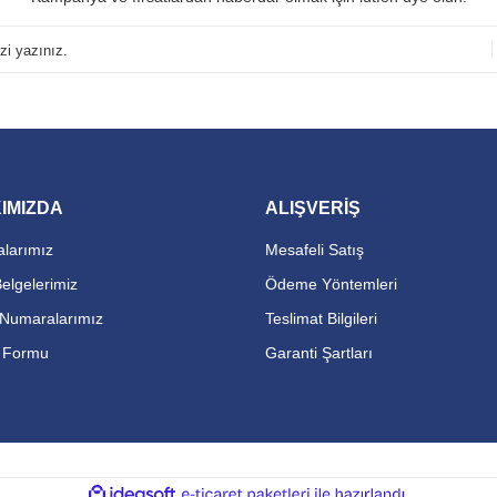
IMIZDA
ALIŞVERİŞ
larımız
Mesafeli Satış
Belgelerimiz
Ödeme Yöntemleri
Numaralarımız
Teslimat Bilgileri
m Formu
Garanti Şartları
ile
ideasoft
e-