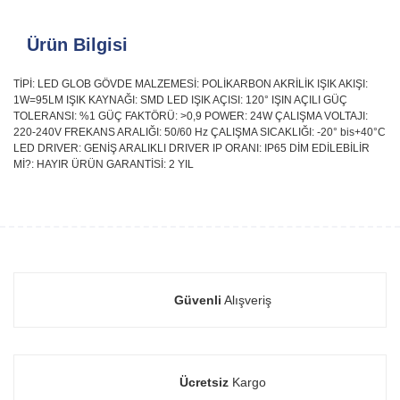
Ürün Bilgisi
TİPİ: LED GLOB GÖVDE MALZEMESİ: POLİKARBON AKRİLİK IŞIK AKIŞI:
1W=95LM IŞIK KAYNAĞI: SMD LED IŞIK AÇISI: 120° IŞIN AÇILI GÜÇ
TOLERANSI: %1 GÜÇ FAKTÖRÜ: >0,9 POWER: 24W ÇALIŞMA VOLTAJI:
220-240V FREKANS ARALIĞI: 50/60 Hz ÇALIŞMA SICAKLIĞI: -20° bis+40°C
LED DRIVER: GENİŞ ARALIKLI DRIVER IP ORANI: IP65 DİM EDİLEBİLİR
Mİ?: HAYIR ÜRÜN GARANTİSİ: 2 YIL
Güvenli
Alışveriş
Ücretsiz
Kargo