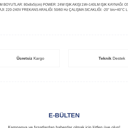
BOYUTLAR: 80x8x5(cm) POWER: 24W IŞIK AKIŞI:1W=140LM IŞIK KAYNAĞI: OSR
: 220-240V FREKANS ARALIĞI: 50/60 Hz ÇALIŞMA SICAKLIĞI: -20° bis+40°C L
Ücretsiz
Kargo
Teknik
Destek
E-BÜLTEN
Kampanya ve fırsatlardan haberdar olmak için lütfen üye olun!