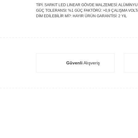
TİPİ: SARKIT LED LINEAR GÖVDE MALZEMESİ: ALÜMİNYUM 
GÜÇ TOLERANSI: %1 GÜÇ FAKTÖRÜ: >0,9 ÇALIŞMA VOLTAJI
DİM EDİLEBİLİR Mİ?: HAYIR ÜRÜN GARANTİSİ: 2 YIL
Güvenli
Alışveriş