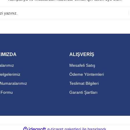
IMIZDA
ALIŞVERİŞ
larımız
Mesafeli Satış
Belgelerimiz
Ödeme Yöntemleri
Numaralarımız
Teslimat Bilgileri
m Formu
Garanti Şartları
ile
ideasoft
e-