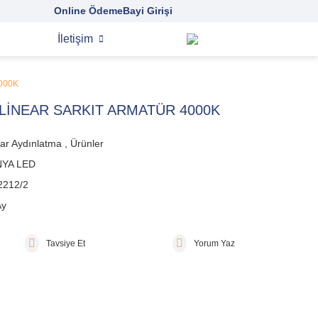
Online Ödeme
Bayi Girişi
İletişim
000K
LİNEAR SARKIT ARMATÜR 4000K
ar Aydınlatma
,
Ürünler
YA LED
2212/2
Ay
Tavsiye Et
Yorum Yaz