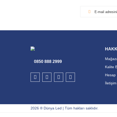
HAKK
Mağaza
0850 888 2999
Kalite 
Hesap 
İletişi
2026 ® Dünya Led | Tüm hakları saklıdır.