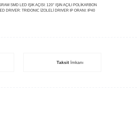
AM SMD LED IŞIK AÇISI: 120° IŞIN AÇILI POLİKARBON
ED DRIVER: TRIDONIC İZOLELİ DRIVER IP ORANI: IP40
Taksit
İmkanı