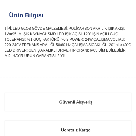
Ürün Bilgisi
TİPİ: LED GLOB GÖVDE MALZEMESİ: POLİKARBON AKRİLİK IŞIK AKIŞI:
1W=95LM IŞIK KAYNAĞI: SMD LED IŞIK AÇISI: 120° IŞIN AÇILI GÜÇ
TOLERANSI: %1 GÜÇ FAKTÖRÜ: >0,9 POWER: 24W ÇALIŞMA VOLTAJI:
220-240V FREKANS ARALIĞI: 50/60 Hz ÇALIŞMA SICAKLIĞI: -20° bis+40°C
LED DRIVER: GENİŞ ARALIKLI DRIVER IP ORANI: IP65 DİM EDİLEBİLİR
Mİ?: HAYIR ÜRÜN GARANTİSİ: 2 YIL
Güvenli
Alışveriş
Ücretsiz
Kargo