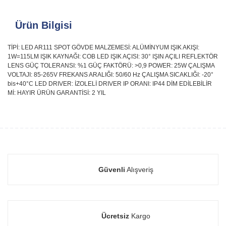
Ürün Bilgisi
TİPİ: LED AR111 SPOT GÖVDE MALZEMESİ: ALÜMİNYUM IŞIK AKIŞI:
1W=115LM IŞIK KAYNAĞI: COB LED IŞIK AÇISI: 30° IŞIN AÇILI REFLEKTÖR
LENS GÜÇ TOLERANSI: %1 GÜÇ FAKTÖRÜ: >0,9 POWER: 25W ÇALIŞMA
VOLTAJI: 85-265V FREKANS ARALIĞI: 50/60 Hz ÇALIŞMA SICAKLIĞI: -20°
bis+40°C LED DRIVER: İZOLELİ DRIVER IP ORANI: IP44 DİM EDİLEBİLİR
Mİ: HAYIR ÜRÜN GARANTİSİ: 2 YIL
Güvenli
Alışveriş
Ücretsiz
Kargo