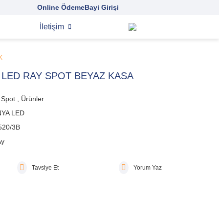
Online Ödeme
Bayi Girişi
İletişim
K
 LED RAY SPOT BEYAZ KASA
 Spot
,
Ürünler
YA LED
520/3B
Ay
Tavsiye Et
Yorum Yaz