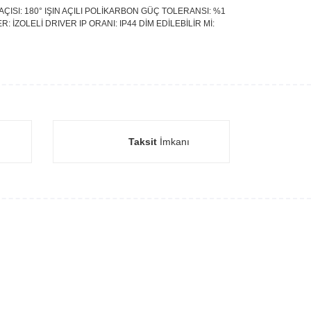
AÇISI: 180° IŞIN AÇILI POLİKARBON GÜÇ TOLERANSI: %1
: İZOLELİ DRIVER IP ORANI: IP44 DİM EDİLEBİLİR Mİ:
Taksit
İmkanı