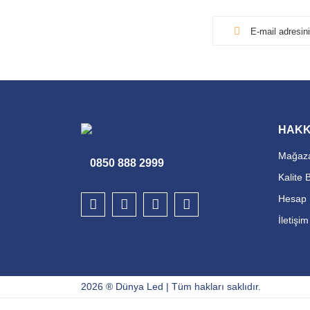
HAKK
Mağaza
0850 888 2999
Kalite 
Hesap 
İletişi
2026 ® Dünya Led | Tüm hakları saklıdır.