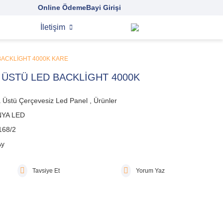
Online Ödeme
Bayi Girişi
İletişim
BACKLİGHT 4000K KARE
 ÜSTÜ LED BACKLİGHT 4000K
a Üstü Çerçevesiz Led Panel
,
Ürünler
YA LED
168/2
Ay
Tavsiye Et
Yorum Yaz