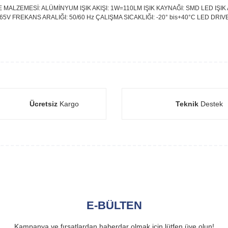
MALZEMESİ: ALÜMİNYUM IŞIK AKIŞI: 1W=110LM IŞIK KAYNAĞI: SMD LED IŞIK 
V FREKANS ARALIĞI: 50/60 Hz ÇALIŞMA SICAKLIĞI: -20° bis+40°C LED DRIVER
Ücretsiz
Kargo
Teknik
Destek
E-BÜLTEN
Kampanya ve fırsatlardan haberdar olmak için lütfen üye olun!