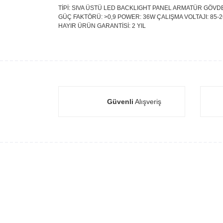
TİPİ: SIVA ÜSTÜ LED BACKLIGHT PANEL ARMATÜR GÖVDE 
GÜÇ FAKTÖRÜ: >0,9 POWER: 36W ÇALIŞMA VOLTAJI: 85-265
HAYIR ÜRÜN GARANTİSİ: 2 YIL
Güvenli
Alışveriş