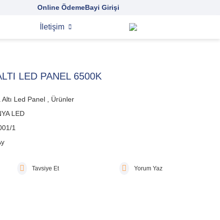
Online Ödeme
Bayi Girişi
İletişim
LTI LED PANEL 6500K
 Altı Led Panel
,
Ürünler
YA LED
001/1
Ay
Tavsiye Et
Yorum Yaz