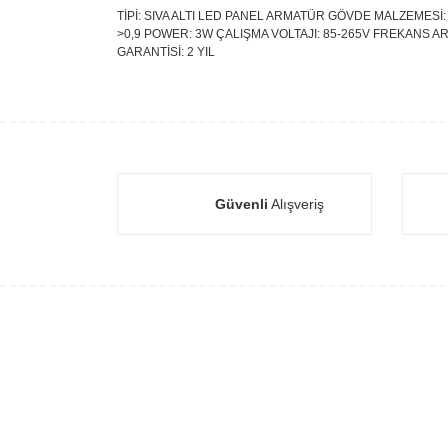
TİPİ: SIVA ALTI LED PANEL ARMATÜR GÖVDE MALZEMESİ: 
>0,9 POWER: 3W ÇALIŞMA VOLTAJI: 85-265V FREKANS ARAL
GARANTİSİ: 2 YIL
Güvenli
Alışveriş