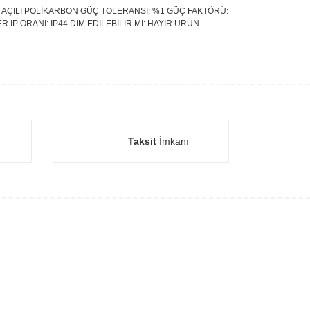
IŞIN AÇILI POLİKARBON GÜÇ TOLERANSI: %1 GÜÇ FAKTÖRÜ:
R IP ORANI: IP44 DİM EDİLEBİLİR Mİ: HAYIR ÜRÜN
Taksit
İmkanı