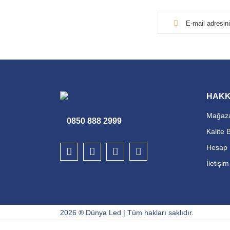
HAKK
Mağaza
0850 888 2999
Kalite 
Hesap 
İletişi
2026 ® Dünya Led | Tüm hakları saklıdır.