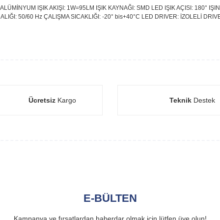
ALÜMİNYUM IŞIK AKIŞI: 1W=95LM IŞIK KAYNAĞI: SMD LED IŞIK AÇISI: 180° 
IĞI: 50/60 Hz ÇALIŞMA SICAKLIĞI: -20° bis+40°C LED DRIVER: İZOLELİ DRIVE
Ücretsiz
Kargo
Teknik
Destek
E-BÜLTEN
Kampanya ve fırsatlardan haberdar olmak için lütfen üye olun!