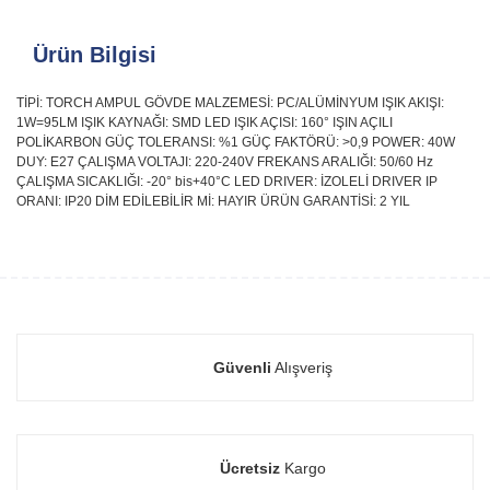
Ürün Bilgisi
TİPİ: TORCH AMPUL GÖVDE MALZEMESİ: PC/ALÜMİNYUM IŞIK AKIŞI:
1W=95LM IŞIK KAYNAĞI: SMD LED IŞIK AÇISI: 160° IŞIN AÇILI
POLİKARBON GÜÇ TOLERANSI: %1 GÜÇ FAKTÖRÜ: >0,9 POWER: 40W
DUY: E27 ÇALIŞMA VOLTAJI: 220-240V FREKANS ARALIĞI: 50/60 Hz
ÇALIŞMA SICAKLIĞI: -20° bis+40°C LED DRIVER: İZOLELİ DRIVER IP
ORANI: IP20 DİM EDİLEBİLİR Mİ: HAYIR ÜRÜN GARANTİSİ: 2 YIL
Güvenli
Alışveriş
Ücretsiz
Kargo