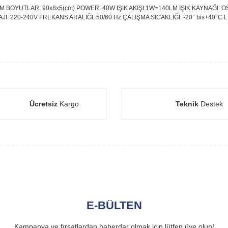
BOYUTLAR: 90x8x5(cm) POWER: 40W IŞIK AKIŞI:1W=140LM IŞIK KAYNAĞI: OSR
: 220-240V FREKANS ARALIĞI: 50/60 Hz ÇALIŞMA SICAKLIĞI: -20° bis+40°C L
Ücretsiz
Kargo
Teknik
Destek
E-BÜLTEN
Kampanya ve fırsatlardan haberdar olmak için lütfen üye olun!