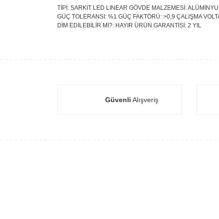
TİPİ: SARKIT LED LINEAR GÖVDE MALZEMESİ: ALÜMİNYUM 
GÜÇ TOLERANSI: %1 GÜÇ FAKTÖRÜ: >0,9 ÇALIŞMA VOLTAJI
DİM EDİLEBİLİR Mİ?: HAYIR ÜRÜN GARANTİSİ: 2 YIL
Güvenli
Alışveriş