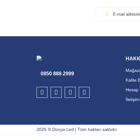
HAKK
Mağaza
0850 888 2999
Kalite 
Hesap 
İletişi
2026 ® Dünya Led | Tüm hakları saklıdır.