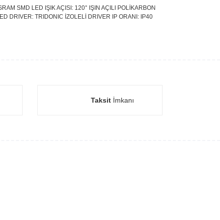
AM SMD LED IŞIK AÇISI: 120° IŞIN AÇILI POLİKARBON
ED DRIVER: TRIDONIC İZOLELİ DRIVER IP ORANI: IP40
Taksit
İmkanı