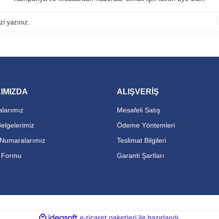
IMIZDA
ALIŞVERİŞ
larımız
Mesafeli Satış
Belgelerimiz
Ödeme Yöntemleri
Numaralarımız
Teslimat Bilgileri
m Formu
Garanti Şartları
ile
ideasoft
e-