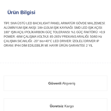
Ürün Bilgisi
TİPİ: SIVA ÜSTÜ LED BACKLIGHT PANEL ARMATÜR GÖVDE MALZEMESİ:
ALÜMİNYUM IŞIK AKIŞI: 1W=110LM IŞIK KAYNAĞI: SMD LED IŞIK AÇISI:
180° IŞIN AÇILI POLİKARBON GÜÇ TOLERANSI: %1 GÜÇ FAKTÖRÜ: >0,9
POWER: 48W ÇALIŞMA VOLTAJI: 85-265V FREKANS ARALIĞI: 50/60 Hz
ÇALIŞMA SICAKLIĞI: -20° bis+40°C LED DRIVER: İZOLELİ DRIVER IP
ORANI: IP44 DİM EDİLEBİLİR Mİ: HAYIR ÜRÜN GARANTİSİ: 2 YIL
Güvenli
Alışveriş
Ücretsiz
Kargo