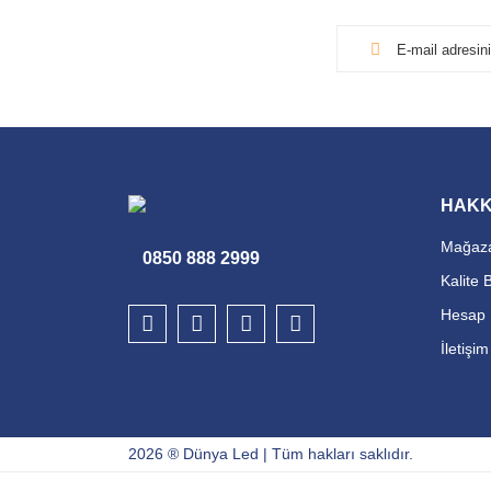
HAKK
Mağaza
0850 888 2999
Kalite 
Hesap 
İletişi
2026 ® Dünya Led | Tüm hakları saklıdır.