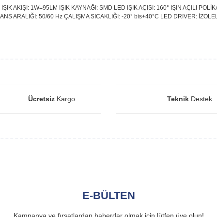
K AKIŞI: 1W=95LM IŞIK KAYNAĞI: SMD LED IŞIK AÇISI: 160° IŞIN AÇILI PO
S ARALIĞI: 50/60 Hz ÇALIŞMA SICAKLIĞI: -20° bis+40°C LED DRIVER: İZOLEL
Ücretsiz
Kargo
Teknik
Destek
E-BÜLTEN
Kampanya ve fırsatlardan haberdar olmak için lütfen üye olun!