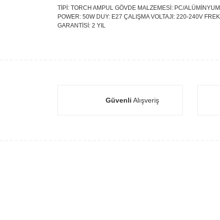
TİPİ: TORCH AMPUL GÖVDE MALZEMESİ: PC/ALÜMİNYUM IŞI
POWER: 50W DUY: E27 ÇALIŞMA VOLTAJI: 220-240V FREKAN
GARANTİSİ: 2 YIL
Güvenli
Alışveriş