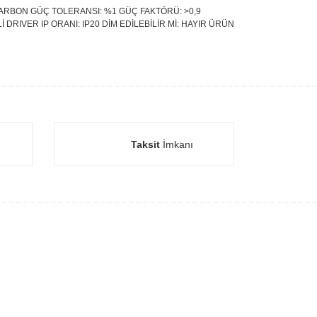
LİKARBON GÜÇ TOLERANSI: %1 GÜÇ FAKTÖRÜ: >0,9
İ DRIVER IP ORANI: IP20 DİM EDİLEBİLİR Mİ: HAYIR ÜRÜN
Taksit
İmkanı