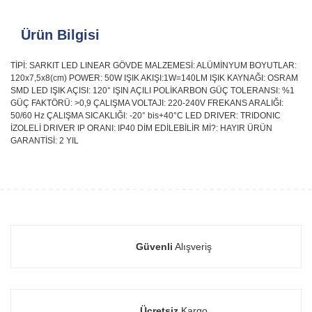
Ürün Bilgisi
TİPİ: SARKIT LED LINEAR GÖVDE MALZEMESİ: ALÜMİNYUM BOYUTLAR:
120x7,5x8(cm) POWER: 50W IŞIK AKIŞI:1W=140LM IŞIK KAYNAĞI: OSRAM
SMD LED IŞIK AÇISI: 120° IŞIN AÇILI POLİKARBON GÜÇ TOLERANSI: %1
GÜÇ FAKTÖRÜ: >0,9 ÇALIŞMA VOLTAJI: 220-240V FREKANS ARALIĞI:
50/60 Hz ÇALIŞMA SICAKLIĞI: -20° bis+40°C LED DRIVER: TRIDONIC
İZOLELİ DRIVER IP ORANI: IP40 DİM EDİLEBİLİR Mİ?: HAYIR ÜRÜN
GARANTİSİ: 2 YIL
Güvenli
Alışveriş
Ücretsiz
Kargo