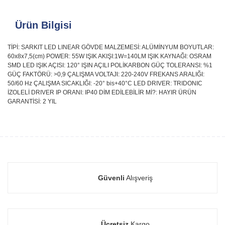
Ürün Bilgisi
TİPİ: SARKIT LED LINEAR GÖVDE MALZEMESİ: ALÜMİNYUM BOYUTLAR:
60x8x7,5(cm) POWER: 55W IŞIK AKIŞI:1W=140LM IŞIK KAYNAĞI: OSRAM
SMD LED IŞIK AÇISI: 120° IŞIN AÇILI POLİKARBON GÜÇ TOLERANSI: %1
GÜÇ FAKTÖRÜ: >0,9 ÇALIŞMA VOLTAJI: 220-240V FREKANS ARALIĞI:
50/60 Hz ÇALIŞMA SICAKLIĞI: -20° bis+40°C LED DRIVER: TRIDONIC
İZOLELİ DRIVER IP ORANI: IP40 DİM EDİLEBİLİR Mİ?: HAYIR ÜRÜN
GARANTİSİ: 2 YIL
Güvenli
Alışveriş
Ücretsiz
Kargo