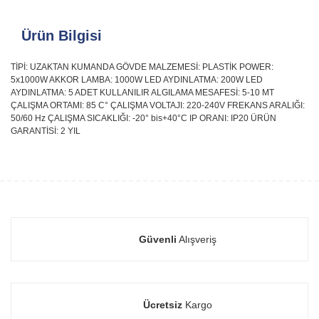
Ürün Bilgisi
TİPİ: UZAKTAN KUMANDA GÖVDE MALZEMESİ: PLASTİK POWER:
5x1000W AKKOR LAMBA: 1000W LED AYDINLATMA: 200W LED
AYDINLATMA: 5 ADET KULLANILIR ALGILAMA MESAFESİ: 5-10 MT
ÇALIŞMA ORTAMI: 85 C° ÇALIŞMA VOLTAJI: 220-240V FREKANS ARALIĞI:
50/60 Hz ÇALIŞMA SICAKLIĞI: -20° bis+40°C IP ORANI: IP20 ÜRÜN
GARANTİSİ: 2 YIL
Güvenli
Alışveriş
Ücretsiz
Kargo