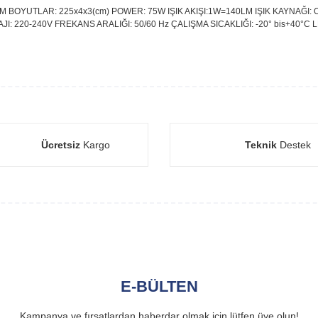
BOYUTLAR: 225x4x3(cm) POWER: 75W IŞIK AKIŞI:1W=140LM IŞIK KAYNAĞI: OS
: 220-240V FREKANS ARALIĞI: 50/60 Hz ÇALIŞMA SICAKLIĞI: -20° bis+40°C L
Ücretsiz
Kargo
Teknik
Destek
E-BÜLTEN
Kampanya ve fırsatlardan haberdar olmak için lütfen üye olun!