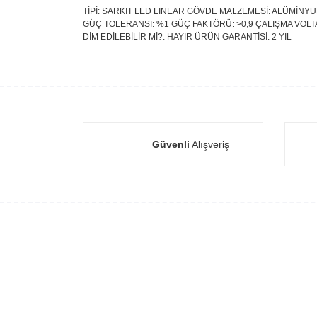
TİPİ: SARKIT LED LINEAR GÖVDE MALZEMESİ: ALÜMİNYUM 
GÜÇ TOLERANSI: %1 GÜÇ FAKTÖRÜ: >0,9 ÇALIŞMA VOLTAJI
DİM EDİLEBİLİR Mİ?: HAYIR ÜRÜN GARANTİSİ: 2 YIL
Güvenli
Alışveriş