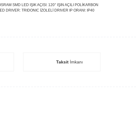
RAM SMD LED IŞIK AÇISI: 120° IŞIN AÇILI POLİKARBON
ED DRIVER: TRIDONIC İZOLELİ DRIVER IP ORANI: IP40
Taksit
İmkanı