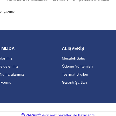
IMIZDA
ALIŞVERİŞ
larımız
Mesafeli Satış
Belgelerimiz
Ödeme Yöntemleri
Numaralarımız
Teslimat Bilgileri
m Formu
Garanti Şartları
ile
ideasoft
e-