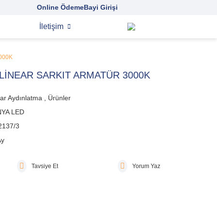
Online Ödeme
Bayi Girişi
İletişim
000K
LİNEAR SARKIT ARMATÜR 3000K
ar Aydınlatma
,
Ürünler
YA LED
2137/3
Ay
Tavsiye Et
Yorum Yaz