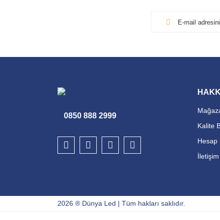
HAKK
Mağaza
0850 888 2999
Kalite 
Hesap 
İletişi
2026 ® Dünya Led | Tüm hakları saklıdır.