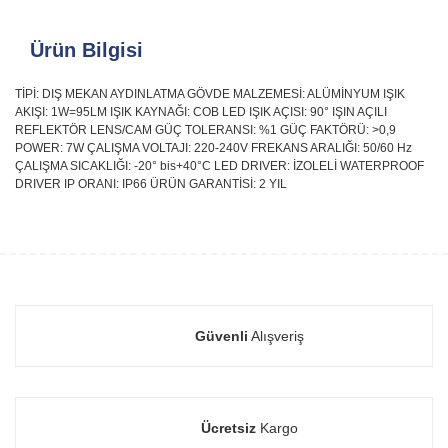
Ürün Bilgisi
TİPİ: DIŞ MEKAN AYDINLATMA GÖVDE MALZEMESİ: ALÜMİNYUM IŞIK
AKIŞI: 1W=95LM IŞIK KAYNAĞI: COB LED IŞIK AÇISI: 90° IŞIN AÇILI
REFLEKTÖR LENS/CAM GÜÇ TOLERANSI: %1 GÜÇ FAKTÖRÜ: >0,9
POWER: 7W ÇALIŞMA VOLTAJI: 220-240V FREKANS ARALIĞI: 50/60 Hz
ÇALIŞMA SICAKLIĞI: -20° bis+40°C LED DRIVER: İZOLELİ WATERPROOF
DRIVER IP ORANI: IP66 ÜRÜN GARANTİSİ: 2 YIL
Güvenli
Alışveriş
Ücretsiz
Kargo