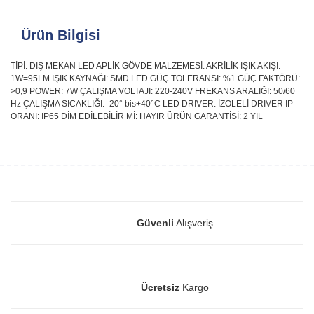
Ürün Bilgisi
TİPİ: DIŞ MEKAN LED APLİK GÖVDE MALZEMESİ: AKRİLİK IŞIK AKIŞI:
1W=95LM IŞIK KAYNAĞI: SMD LED GÜÇ TOLERANSI: %1 GÜÇ FAKTÖRÜ:
>0,9 POWER: 7W ÇALIŞMA VOLTAJI: 220-240V FREKANS ARALIĞI: 50/60
Hz ÇALIŞMA SICAKLIĞI: -20° bis+40°C LED DRIVER: İZOLELİ DRIVER IP
ORANI: IP65 DİM EDİLEBİLİR Mİ: HAYIR ÜRÜN GARANTİSİ: 2 YIL
Güvenli
Alışveriş
Ücretsiz
Kargo