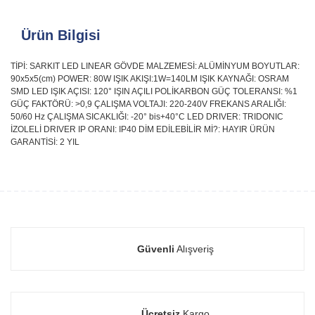
Ürün Bilgisi
TİPİ: SARKIT LED LINEAR GÖVDE MALZEMESİ: ALÜMİNYUM BOYUTLAR:
90x5x5(cm) POWER: 80W IŞIK AKIŞI:1W=140LM IŞIK KAYNAĞI: OSRAM
SMD LED IŞIK AÇISI: 120° IŞIN AÇILI POLİKARBON GÜÇ TOLERANSI: %1
GÜÇ FAKTÖRÜ: >0,9 ÇALIŞMA VOLTAJI: 220-240V FREKANS ARALIĞI:
50/60 Hz ÇALIŞMA SICAKLIĞI: -20° bis+40°C LED DRIVER: TRIDONIC
İZOLELİ DRIVER IP ORANI: IP40 DİM EDİLEBİLİR Mİ?: HAYIR ÜRÜN
GARANTİSİ: 2 YIL
Güvenli
Alışveriş
Ücretsiz
Kargo