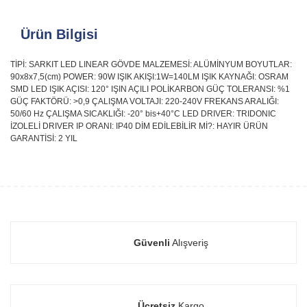
Ürün Bilgisi
TİPİ: SARKIT LED LINEAR GÖVDE MALZEMESİ: ALÜMİNYUM BOYUTLAR:
90x8x7,5(cm) POWER: 90W IŞIK AKIŞI:1W=140LM IŞIK KAYNAĞI: OSRAM
SMD LED IŞIK AÇISI: 120° IŞIN AÇILI POLİKARBON GÜÇ TOLERANSI: %1
GÜÇ FAKTÖRÜ: >0,9 ÇALIŞMA VOLTAJI: 220-240V FREKANS ARALIĞI:
50/60 Hz ÇALIŞMA SICAKLIĞI: -20° bis+40°C LED DRIVER: TRIDONIC
İZOLELİ DRIVER IP ORANI: IP40 DİM EDİLEBİLİR Mİ?: HAYIR ÜRÜN
GARANTİSİ: 2 YIL
Güvenli
Alışveriş
Ücretsiz
Kargo