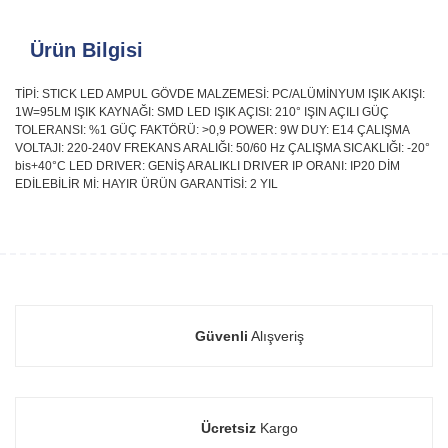
Ürün Bilgisi
TİPİ: STICK LED AMPUL GÖVDE MALZEMESİ: PC/ALÜMİNYUM IŞIK AKIŞI:
1W=95LM IŞIK KAYNAĞI: SMD LED IŞIK AÇISI: 210° IŞIN AÇILI GÜÇ
TOLERANSI: %1 GÜÇ FAKTÖRÜ: >0,9 POWER: 9W DUY: E14 ÇALIŞMA
VOLTAJI: 220-240V FREKANS ARALIĞI: 50/60 Hz ÇALIŞMA SICAKLIĞI: -20°
bis+40°C LED DRIVER: GENİŞ ARALIKLI DRIVER IP ORANI: IP20 DİM
EDİLEBİLİR Mİ: HAYIR ÜRÜN GARANTİSİ: 2 YIL
Güvenli
Alışveriş
Ücretsiz
Kargo