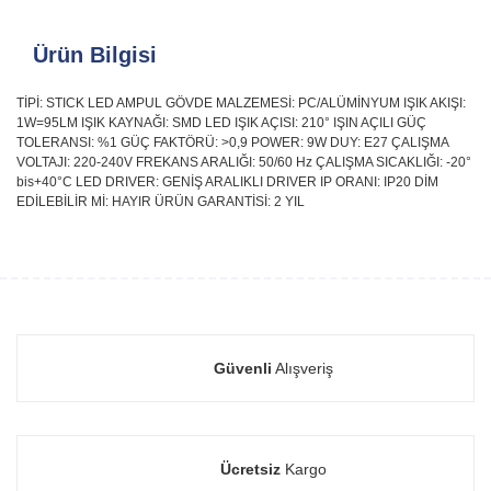
Ürün Bilgisi
TİPİ: STICK LED AMPUL GÖVDE MALZEMESİ: PC/ALÜMİNYUM IŞIK AKIŞI:
1W=95LM IŞIK KAYNAĞI: SMD LED IŞIK AÇISI: 210° IŞIN AÇILI GÜÇ
TOLERANSI: %1 GÜÇ FAKTÖRÜ: >0,9 POWER: 9W DUY: E27 ÇALIŞMA
VOLTAJI: 220-240V FREKANS ARALIĞI: 50/60 Hz ÇALIŞMA SICAKLIĞI: -20°
bis+40°C LED DRIVER: GENİŞ ARALIKLI DRIVER IP ORANI: IP20 DİM
EDİLEBİLİR Mİ: HAYIR ÜRÜN GARANTİSİ: 2 YIL
Güvenli
Alışveriş
Ücretsiz
Kargo