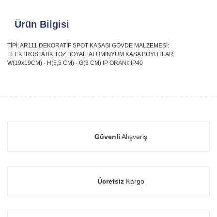
Ürün Bilgisi
TİPİ: AR111 DEKORATİF SPOT KASASI GÖVDE MALZEMESİ:
ELEKTROSTATİK TOZ BOYALI ALÜMİNYUM KASA BOYUTLAR:
W(19x19CM) - H(5,5 CM) - G(3 CM) IP ORANI: IP40
Güvenli
Alışveriş
Ücretsiz
Kargo