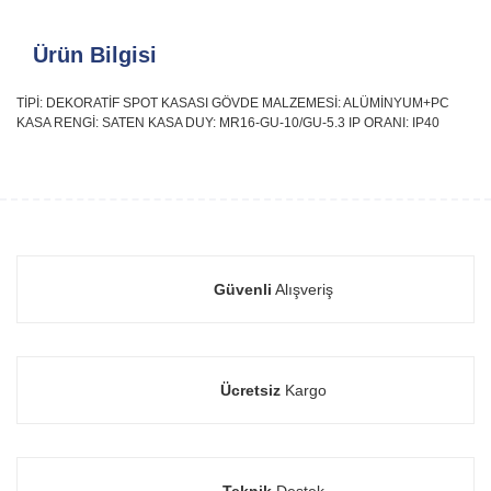
Ürün Bilgisi
TİPİ: DEKORATİF SPOT KASASI GÖVDE MALZEMESİ: ALÜMİNYUM+PC
KASA RENGİ: SATEN KASA DUY: MR16-GU-10/GU-5.3 IP ORANI: IP40
Güvenli
Alışveriş
Ücretsiz
Kargo
Teknik
Destek