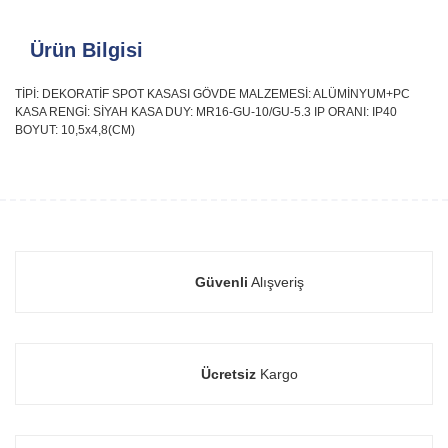
Ürün Bilgisi
TİPİ: DEKORATİF SPOT KASASI GÖVDE MALZEMESİ: ALÜMİNYUM+PC
KASA RENGİ: SİYAH KASA DUY: MR16-GU-10/GU-5.3 IP ORANI: IP40
BOYUT: 10,5x4,8(CM)
Güvenli
Alışveriş
Ücretsiz
Kargo