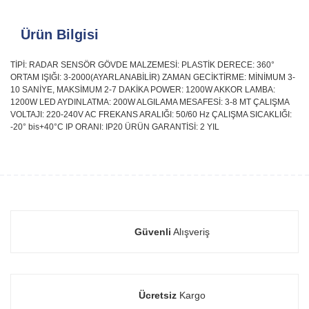
Ürün Bilgisi
TİPİ: RADAR SENSÖR GÖVDE MALZEMESİ: PLASTİK DERECE: 360°
ORTAM IŞIĞI: 3-2000(AYARLANABİLİR) ZAMAN GECİKTİRME: MİNİMUM 3-
10 SANİYE, MAKSİMUM 2-7 DAKİKA POWER: 1200W AKKOR LAMBA:
1200W LED AYDINLATMA: 200W ALGILAMA MESAFESİ: 3-8 MT ÇALIŞMA
VOLTAJI: 220-240V AC FREKANS ARALIĞI: 50/60 Hz ÇALIŞMA SICAKLIĞI:
-20° bis+40°C IP ORANI: IP20 ÜRÜN GARANTİSİ: 2 YIL
Güvenli
Alışveriş
Ücretsiz
Kargo