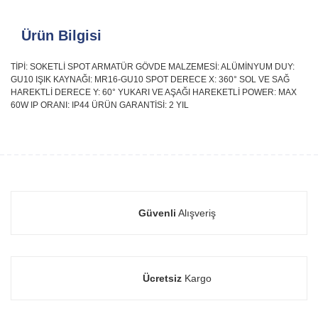
Ürün Bilgisi
TİPİ: SOKETLİ SPOT ARMATÜR GÖVDE MALZEMESİ: ALÜMİNYUM DUY:
GU10 IŞIK KAYNAĞI: MR16-GU10 SPOT DERECE X: 360° SOL VE SAĞ
HAREKTLİ DERECE Y: 60° YUKARI VE AŞAĞI HAREKETLİ POWER: MAX
60W IP ORANI: IP44 ÜRÜN GARANTİSİ: 2 YIL
Güvenli
Alışveriş
Ücretsiz
Kargo